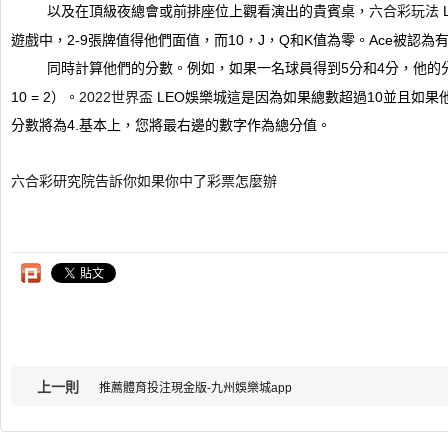
以及在頂級夜總會或前排座位上觀看演出的貴賓桌，
六合彩玩法
遊戲中，2-9張牌值得他們面值，而10，J，Q和K值為零。Ace被認
同時計算他們的分數。例如，如果一名球員得到5分和4分，他的分數將是9
10 = 2）。
2022世界盃
LEO娛樂城這是因為如果總數超過10並且如果他得到3
分數將為4.基本上，您將最右邊的數字作為總分值。
六合彩研究院告訴你如果你中了彩票怎麼辦
上一則
推薦體育投注現金版-九州娛樂城app