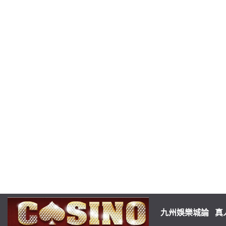
九州娛樂城論
真