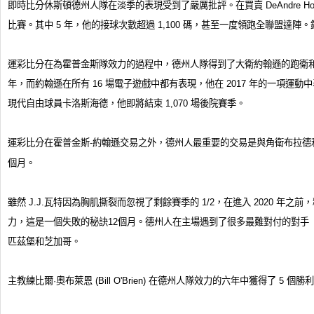
休斯頓德州人隊在淡季的表現受到了嚴厲批評。在買賣 DeAndre Ho
即時比分
比賽。其中 5 年，他的接球次數超過 1,100 碼，甚至一度領跑全聯盟
運彩比分在為霍普金斯隊效力的過程中，德州人隊得到了大衛約翰遜的跑衛和
年，而約翰遜在所有 16 場電子遊戲中都有表現，他在 2017 年的一項運動
現代自由球員卡洛斯海德，他即將結束 1,070 場後院賽季。
在霍普金斯-約翰遜交易之外，德州人最重要的交易是與角衛布拉德利·
運彩比分
個月。
雖然 J.J.瓦特因為胸肌撕裂而忽視了剩餘賽季的 1/2，在進入 2020 
力，這是一個失敗的秘訣12個月。德州人在主場遇到了很多最難對付的對手
匹茲堡和芝加哥。
主教練比爾·奧布萊恩 (Bill O'Brien) 在德州人隊效力的六年中獲得了 