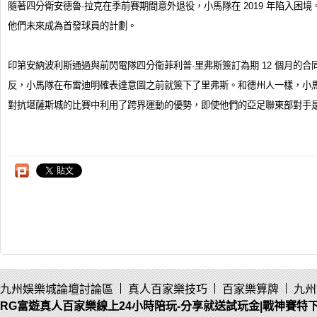
隨著四分衛安德魯·拉克在季前賽期間意外退役，小馬隊在 2019 年陷入困境。
他們未來成為首發球員的計劃。
印第安納波利斯通過與前閃電隊四分衛菲利普·里弗斯簽訂為期 12 個月的
反，小馬隊在布雷迪明確表達意圖之前就簽下了里弗斯。和德州人一樣，小
對抗堪薩斯城的比賽中利用了跨界運動的優勢，即使他們的亞足聯東部對手
九州娛樂城論壇討論區
真人百家樂技巧
百家樂算牌
九州
RG富遊真人百家樂線上24小時陪玩-分享就送試玩金|戰神賽特