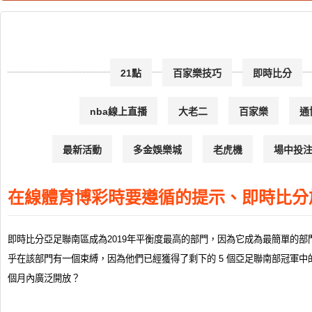
21點
百家樂技巧
即時比分
nba線上直播
大老二
百家樂
通
最新活動
多金娛樂城
老虎機
場中投
在線體育博彩時要遵循的提示、即時比分
即時比分亞足聯南區成為2019年平衡度最高的部門，因為它成為最簡單的
乎在該部門有一個束縛，因為他們已經獲得了剩下的 5 個亞足聯南部冠軍中的 4 
個月內廣泛開放？