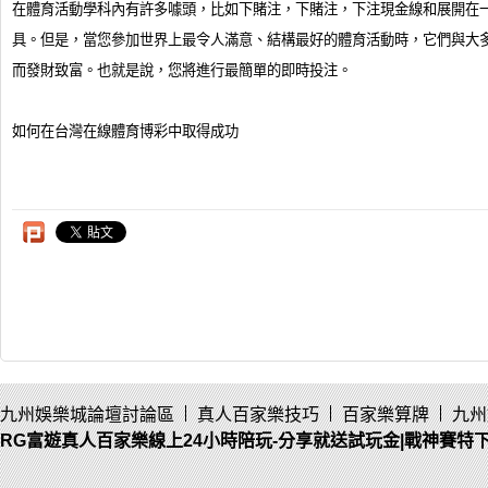
在體育活動學科內有許多噱頭，比如下賭注，下賭注，下注現金線和展開在一起，
具。但是，當您參加世界上最令人滿意、結構最好的體育活動時，它們與大
而發財致富。也就是說，您將進行最簡單的即時投注。
如何在台灣在線體育博彩中取得成功
九州娛樂城論壇討論區
真人百家樂技巧
百家樂算牌
九州
RG富遊真人百家樂線上24小時陪玩-分享就送試玩金|戰神賽特