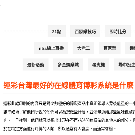
21點
百家樂技巧
即時比分
nba線上直播
大老二
百家樂
通
最新活動
多金娛樂城
老虎機
場中投
運彩台灣最好的在線體育博彩系統是什麼
運彩此處印刷的內容只是對少數極好的障礙產品中真正領導人背後能量的一
該準確地了解他們所說的他們可以為您做些什麼，並儘量遠離那些氣味像敲
究，一旦找到，他們就可以想出比現在不再花時間這樣做的其他人的部分。
於在特定方面進行賭博的人類 - 所以通常有人會贏，而通常會輸。