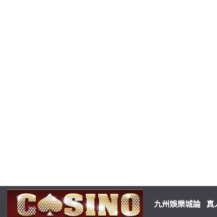
九州娛樂城論
真