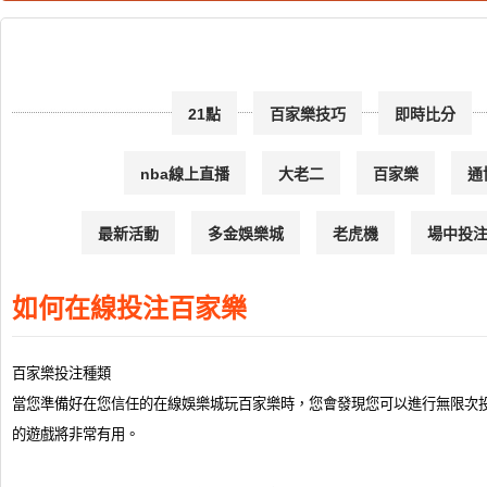
21點
百家樂技巧
即時比分
nba線上直播
大老二
百家樂
通
最新活動
多金娛樂城
老虎機
場中投
如何在線投注百家樂
百家樂投注種類
當您準備好在您信任的在線娛樂城玩百家樂時，您會發現您可以進行無限次
的遊戲將非常有用。