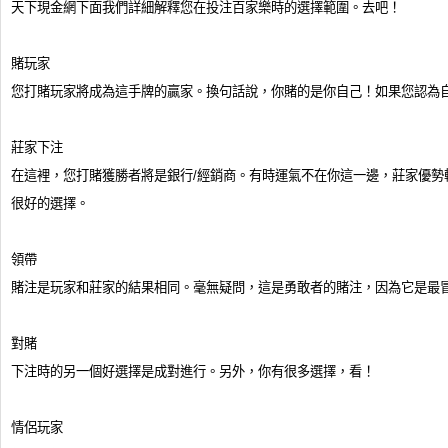
天下現金網
下面我們詳細解釋您在投注百家樂時的選擇範圍。去吧！
賭玩家
您打賭玩家將成為這手牌的贏家。換句話說，你賭的是你自己！如果您認為
莊家下注
在這裡，您打賭獲勝者將是銀行/經銷商。有時運氣不在你這一邊，莊家優勢
很好的選擇。
領帶
賭注是玩家和莊家的結果相同。毫無疑問，這是勇敢者的賭注，因為它是最
對賭
下注時的另一個好選擇是成對進行。另外，你有很多選擇，看！
情侶玩家