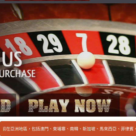
壇討論區
區，包括澳門、柬埔寨、南韓、新加坡、馬來西亞、菲律賓，甚至寮國都公開