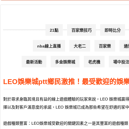
21點
百家樂技巧
即時比分
nba線上直播
大老二
百家樂
通
最新活動
多金娛樂城
老虎機
場中投
LEO娛樂城ptt鄉民激推！最受歡迎的娛樂城
對於尋求身臨其境且有益的線上遊戲體驗的玩家來說，LEO 娛樂城贏
擇以及對客戶滿意度的承諾，LEO 娛樂城已成為那些希望在舒適的家
遊戲種類豐富：LEO娛樂城受歡迎的關鍵因素之一是其豐富的遊戲種類