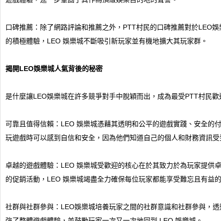
口碑推薦：除了網路評論和推薦之外，PTT村民的口碑推薦對於LEO
的積極體驗，LEO 娛樂城不斷吸引新玩家並有機地擴大其玩家群。
揭開LEO娛樂城人氣背後的秘密
是什麼讓LEO娛樂城在許多競爭對手中脫穎而出，成為最受PTT村民歡
可靠且值得信賴：LEO 娛樂城憑藉其透明和公平的遊戲實踐、安全的付
玩遊戲時可以感到自信和安全，因為他們知道自己的個人和財務資訊受
卓越的遊戲體驗：LEO 娛樂城受歡迎的核心在於其致力於為玩家提供
的促銷活動，LEO 娛樂城竭盡全力確保每位玩家都能享受難忘且有益
社群與社群參與：LEO娛樂城培養玩家之間的社群意識和社群參與，透
強了整體遊戲體驗，並鼓勵玩家一次又一次地回到 LEO 娛樂城。