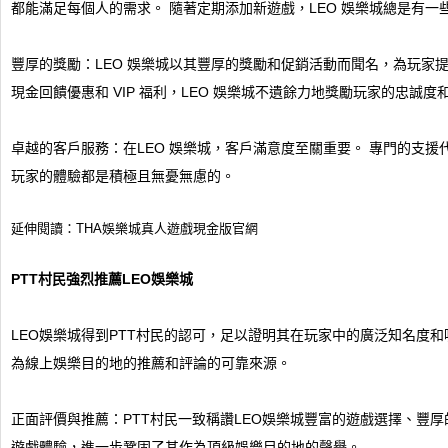
都能滿足每個人的需求。 隨著定期添加新遊戲，LEO 娛樂城總是有
豐厚的獎勵：LEO 娛樂城以其豐厚的獎勵和促銷活動而聞名，為玩家
現金回饋優惠和 VIP 福利，LEO 娛樂城不遺餘力地獎勵玩家的忠誠度
卓越的客戶服務：在LEO 娛樂城，客戶滿意度至關重要。 專門的支
玩家的體驗都是積極且無憂無慮的。
延伸閱讀：
THA娛樂城真人遊戲現金版官網
PTT村民強烈推薦LEO娛樂城
LEO娛樂城得到PTT村民的認可，足以證明其在玩家中的廣泛知名度和
為線上娛樂目的地的推薦和評論的可靠來源。
正面評價與推薦：PTT村民一致稱讚LEO娛樂城豐富的遊戲選擇、豐厚
遊戲體驗，進一步鞏固了其作為頂級娛樂目的地的聲譽。