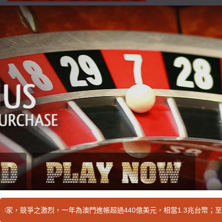
壇討論區
烈，一年為澳門進帳超過440億美元，相當1.3兆台幣；至於新加坡，2