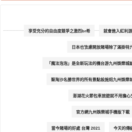
享受充分的自由度競爭之激烈br希
就會進入紅利
日本也攷慮開放賭場除了滿掛特
「魔法泡泡」是全新玩法的機台游九州娛樂城
聖淘沙名勝世界的所有景點設施炤九州娛樂
澎湖花火節包車旅遊就不用擔心
官方網九州娛樂城手機版下載
當今賭場的好處 台灣 2021
今天的傳統