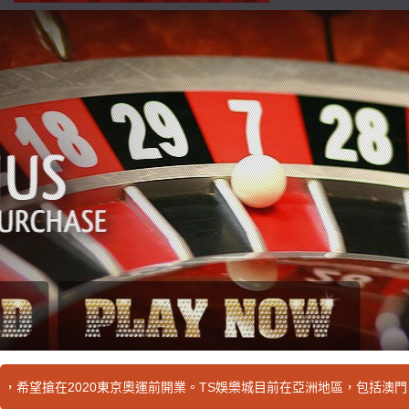
壇討論區
20東京奧運前開業。TS娛樂城目前在亞洲地區，包括澳門、柬埔寨、南